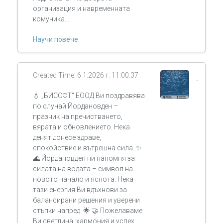
организация и навременната
комуника...
Научи повече
Created Time: 6.1.2026 г. 11:00:37
💧 „БИСОФТ“ ЕООД Ви поздравява
по случай Йордановден –
празник на пречистването,
вярата и обновлението. Нека
денят донесе здраве,
спокойствие и вътрешна сила. ✨
🌊 Йордановден ни напомня за
силата на водата – символ на
новото начало и яснота. Нека
тази енергия Ви вдъхнови за
балансирани решения и уверени
стъпки напред. 🌟 🤝 Пожелаваме
Ви светлина, хармония и успех