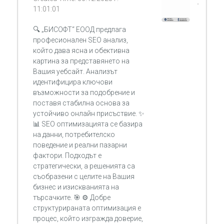
11:01:01
🔍 „БИСОФТ“ ЕООД предлага
професионален SEO анализ,
който дава ясна и обективна
картина за представянето на
Вашия уебсайт. Анализът
идентифицира ключови
възможности за подобрение и
поставя стабилна основа за
устойчиво онлайн присъствие. ✨
📊 SEO оптимизацията се базира
на данни, потребителско
поведение и реални пазарни
фактори. Подходът е
стратегически, а решенията са
съобразени с целите на Вашия
бизнес и изискванията на
търсачките. 🎯 ⚙️ Добре
структурираната оптимизация е
процес, който изгражда доверие,