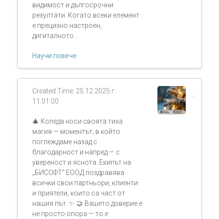
видимост и дългосрочни
резултати. Когато всеки елемент
е прецизно настроен,
дигиталното...
Научи повече
Created Time: 25.12.2025 г.
11:01:00
🎄 Коледа носи своята тиха
магия — моментът, в който
поглеждаме назад с
благодарност и напред — с
увереност и яснота. Екипът на
„БИСОФТ“ ЕООД поздравява
всички свои партньори, клиенти
и приятели, които са част от
нашия път. ✨ 🤝 Вашето доверие е
не просто опора — то е