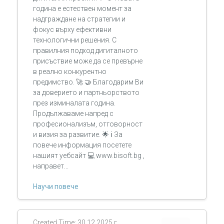
година е естествен момент за
надграждане на стратегии и
фокус върху ефективни
технологични решения. С
правилния подход дигиталното
присъствие може да се превърне
в реално конкурентно
предимство. 🚀 🤝 Благодарим Ви
за доверието и партньорството
през изминалата година.
Продължаваме напред с
професионализъм, отговорност
и визия за развитие. 🌟 ℹ За
повече информация посетете
нашият уебсайт 💻 www.bisoft.bg ,
направет...
Научи повече
Created Time: 30.12.2025 г.