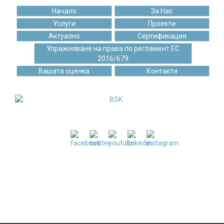
Начало
За Нас
Услуги
Проекти
Актуално
Сертификация
Упражняване на права по регламент ЕС
2016/679
Вашата оценка
Контакти
"БИСОФТ" ЕООД е пълноправен член в
Българска стопанска камара от 17.06.2020 г.
Правила за ползване на сайта
Политика за защита на лични данни
Декларация за използване на бисквитки
© 2004 -
2026
Бисофт ЕООД. Всички права запазени.