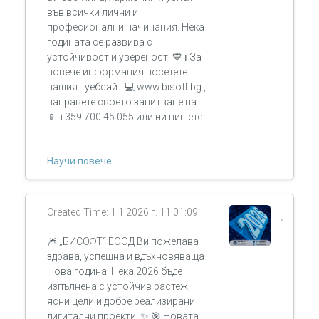
във всички лични и
професионални начинания. Нека
годината се развива с
устойчивост и увереност. 💙 ℹ За
повече информация посетете
нашият уебсайт 💻 www.bisoft.bg ,
направете своето запитване на
📱 +359 700 45 055 или ни пишете
...
Научи повече
Created Time: 1.1.2026 г. 11:01:09
🎆 „БИСОФТ“ ЕООД Ви пожелава
здрава, успешна и вдъхновяваща
Нова година. Нека 2026 бъде
изпълнена с устойчив растеж,
ясни цели и добре реализирани
дигитални проекти. ✨ 🎯 Новата