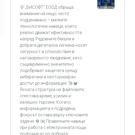
💡 „БИСОФТ“ ЕООД обръща
внимание на нещо често
подценявано – малките
технологични навици, които
реално движат ефективността
напред. Редовните бекъпи и
добрата дигитална хигиена носят
сигурност и спокойствие в
натовареното ежедневие, като
същевременно значително
подобряват защитата срещу
кибератаки и неоторизиран
достъп до информация. 🚀 🧩
Ясната структура на файловете
спестява време, усилия и
излишно търсене. Когато
информацията е подредена,
фокусът остава върху ключовите
задачи. ⚙️ ✉️ Правилните навици
при работа с електронната поща
подпомагат по-добрата