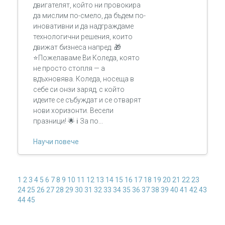
двигателят, който ни провокира
да мислим по-смело, да бъдем по-
иновативни и да надграждаме
технологични решения, които
движат бизнеса напред. 🎁
⭐Пожелаваме Ви Коледа, която
не просто стопля — а
вдъхновява. Коледа, носеща в
себе си онзи заряд, с който
идеите се събуждат и се отварят
нови хоризонти. Весели
празници! 🌟 ℹ За по...
Научи повече
1
2
3
4
5
6
7
8
9
10
11
12
13
14
15
16
17
18
19
20
21
22
23
24
25
26
27
28
29
30
31
32
33
34
35
36
37
38
39
40
41
42
43
44
45