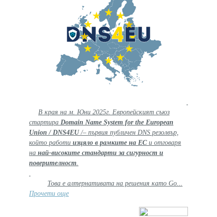
В края на м. Юни 2025г. Европейският съюз
стартира
Domain Name System for the European
Union
/ DNS4EU
/
– първия публичен DNS резолвър,
който работи
изцяло в рамките на ЕС
и отговаря
на
най-високите стандарти за сигурност и
поверителност
.
Това е алтернативата на решения като Go...
Прочети още