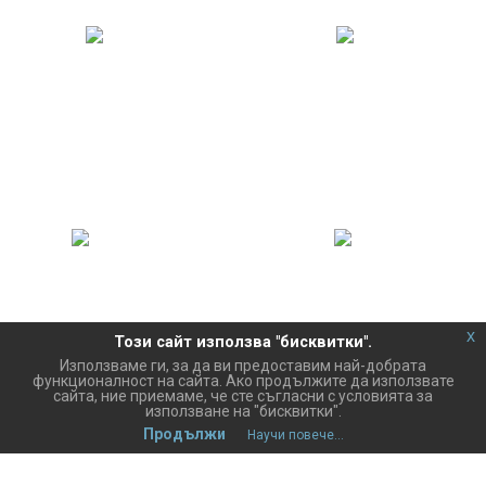
467 374
110 994
Решени задачи
Качени постове
x
173 172
99 312
Този сайт използва "бисквитки".
Използваме ги, за да ви предоставим най-добрата
Щастливи клиенти
Чаши кафе
функционалност на сайта. Ако продължите да използвате
сайта, ние приемаме, че сте съгласни с условията за
използване на "бисквитки".
Продължи
Научи повече...
Начало
За Нас