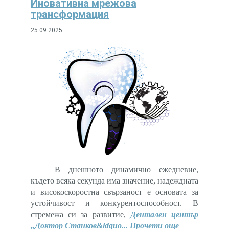
Иновативна мрежова
трансформация
25.09.2025
В днешното динамично ежедневие,
където всяка секунда има значение, надеждната
и високоскоростна свързаност е основата за
устойчивост и конкурентоспособност. В
стремежа си за развитие,
Дентален център
„Доктор Станков&ldquo...
Прочети още