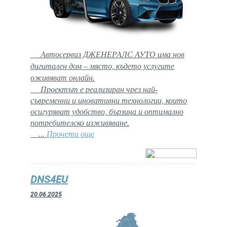
Автосервиз ДЖЕНЕРАЛС АУТО има нов
дигитален дом – място, където услугите
оживяват онлайн.
Проектът е реализиран чрез най-
съвременни и иновативни технологии, които
осигуряват удобство, бързина и оптимално
потребителско изживяване.
...
Прочети още
DNS4EU
20.06.2025