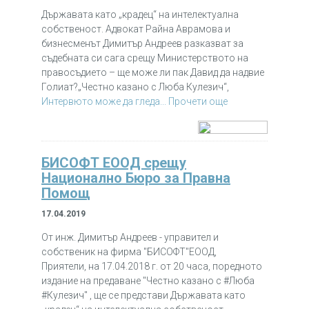
Държавата като „крадец“ на интелектуална
собственост. Адвокат Райна Аврамова и
бизнесменът Димитър Андреев разказват за
съдебната си сага срещу Министерството на
правосъдието – ще може ли пак Давид да надвие
Голиат?„Честно казано с Люба Кулезич“,
Интервюто може да гледа...
Прочети още
БИСОФТ ЕООД срещу
Национално Бюро за Правна
Помощ
17.04.2019
От инж. Димитър Андреев - управител и
собственик на фирма "БИСОФТ"ЕООД,
Приятели, на 17.04.2018 г. от 20 часа, поредното
издание на предаване "Честно казано с #Люба
#Кулезич" , ще се представи Държавата като