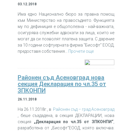
03.12.2018
Има едно Национално бюро за правна помощ
към Министерство на правосъдието. Функцията
му по дефиниция е общополезна - най-важната,
осигурява служебни адвокати за лица, които не
могат да си позволят платена защита. С дарение
за 10 години софтуерната фирма "Бисофт" ЕООД,
предоставя собствения...
Прочети още
Районен съд Асеновград нова
секция Декларация по чл.35 от
ЗПКОНПИ
26.11.2018
На 26.11.2018г., в
Районен съд – град Асеновград
, беше създадена, в секция ДЕКЛАРАЦИИ, нова
секция
„Декларация по чл.35 от ЗПКОНПИ“
,
разработена от „Бисофт“ЕООД, която включва: