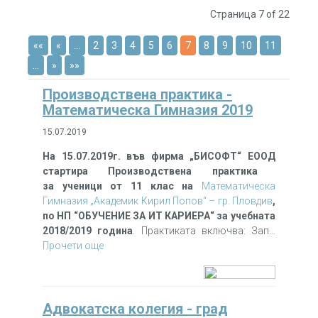
Страница 7 of 22
««
«
…
2
3
4
5
6
7
8
9
10
11
…
»
»»
Производствена практика -
Математическа Гимназия 2019
15.07.2019
На 15.07.2019г. във фирма „БИСОФТ“ ЕООД
стартира Производствена практика
за ученици от 11 клас
на
Математическа
Гимназия „Академик Кирил Попов“ – гр. Пловдив
,
по НП “
ОБУЧЕНИЕ ЗА ИТ КАРИЕРА“
за
учебната
2018/2019 година
. Практиката включва: Зап...
Прочети още
Адвокатска колегия - град