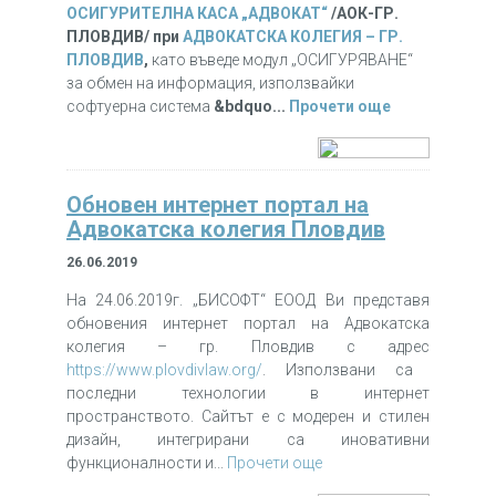
ОСИГУРИТЕЛНА КАСА „АДВОКАТ“
/АОК-ГР.
ПЛОВДИВ/ при
АДВОКАТСКА КОЛЕГИЯ – ГР.
ПЛОВДИВ
,
като въведе модул „ОСИГУРЯВАНЕ“
за обмен на информация, използвайки
софтуерна система
&bdquo...
Прочети още
Обновен интернет портал на
Адвокатска колегия Пловдив
26.06.2019
На 24.06.2019г. „БИСОФТ“ ЕООД Ви представя
обновения интернет портал на Адвокатска
колегия – гр. Пловдив с адрес
https://www.plovdivlaw.org/
. Използвани са
последни технологии в интернет
пространството. Сайтът е с модерен и стилен
дизайн, интегрирани са иновативни
функционалности и...
Прочети още