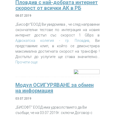
Пловдив с най-добрата интернет
скорост от всички АК в РБ
08.07.2019
„Бисофт“ЕООД Ви уведомява , че след направени
окончателни тестове по интеграция на новия
интернет достъп със скорост 1 GBps в
Адвокатска колегия - гр. Пловдив
, Ви
представяме клип, в който се демонстрира
максимална достигната скорост на трансфер !
Достъпът до услугите ще става значително...
Прочети още
Модул ОСИГУРЯВАНЕ за обмен
на информация
03.07.2019
„БИСОФТ“ ЕООД има удоволствието да Ви
съобщи, че на 03.07.2019г. сключи Договор с