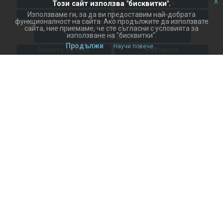
x
Услуги
Проекти
Този сайт използва "бисквитки".
Използваме ги, за да ви предоставим най-добрата
Актуално
Сертификация
функционалност на сайта. Ако продължите да използвате
Упражняване на права по регламент ЕС
сайта, ние приемаме, че сте съгласни с условията за
използване на "бисквитки".
2016/679
Продължи
Научи повече...
Вашата оценка
Контакти
"БИСОФТ" ЕООД е пълноправен член в
Българска стопанска камара от 17.06.2020 г.
Правила за ползване на сайта
Политика за защита на лични данни
Декларация за използване на бисквитки
© 2004 -
2026
Бисофт ЕООД. Всички права запазени.