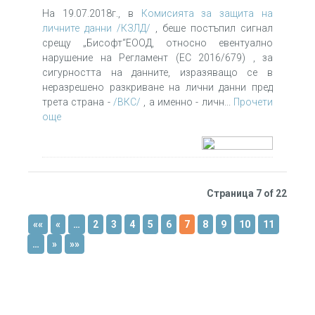
На 19.07.2018г., в
Комисията за защита на
личните данни /КЗЛД/
, беше постъпил сигнал
срещу „Бисофт“ЕООД, относно евентуално
нарушение на Регламент (ЕС 2016/679) , за
сигурността на данните, изразяващо се в
неразрешено разкриване на лични данни пред
трета страна -
/ВКС/
, а именно - личн...
Прочети
още
Страница 7 of 22
««
«
…
2
3
4
5
6
7
8
9
10
11
…
»
»»
НАШАТА СТАТИСТИКА