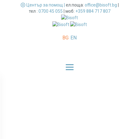
Център за помощ |
ел.поща:
office@bisoft.bg
|
тел :
0700 45 055
|
моб:
+359 884 717 807
BG
EN