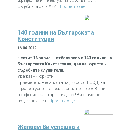
„крадец“ на интелектуална собственост.
Съдебната сага #БИ...
Прочети още
140 години на Българската
Конституция
16.04.2019
Честит 16 април –
отбелязваме 140 години
на
Българската Конституция
,
ден на
юриста
и
съдебните служители.
Уважаеми юристи,
Приемете пожеланията на „Бисофт“ЕООД, за
здраве и успешна реализация по повод Вашия
професионален празник днес! Вярваме, че
предизвикател...
Прочети още
Желаем Ви успешна и