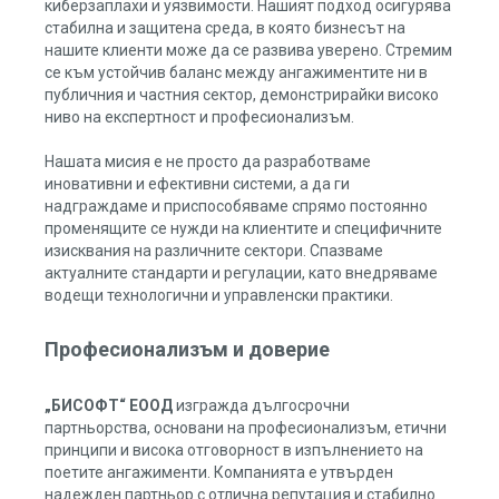
киберзаплахи и уязвимости. Нашият подход осигурява
стабилна и защитена среда, в която бизнесът на
нашите клиенти може да се развива уверено. Стремим
се към устойчив баланс между ангажиментите ни в
публичния и частния сектор, демонстрирайки високо
ниво на експертност и професионализъм.
Нашата мисия е не просто да разработваме
иновативни и ефективни системи, а да ги
надграждаме и приспособяваме спрямо постоянно
променящите се нужди на клиентите и специфичните
изисквания на различните сектори. Спазваме
актуалните стандарти и регулации, като внедряваме
водещи технологични и управленски практики.
Професионализъм и доверие
„БИСОФТ“ ЕООД
изгражда дългосрочни
партньорства, основани на професионализъм, етични
принципи и висока отговорност в изпълнението на
поетите ангажименти. Компанията е утвърден
надежден партньор с отлична репутация и стабилно