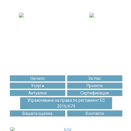
Решени задачи
Качени постове
175 252
99 312
Щастливи клиенти
Чаши кафе
Начало
За Нас
Услуги
Проекти
Актуално
Сертификация
Упражняване на права по регламент ЕС
2016/679
Вашата оценка
Контакти