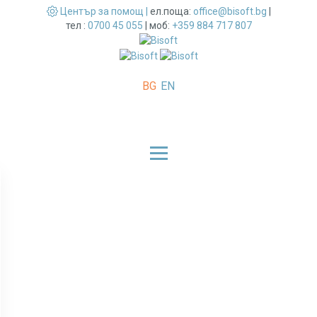
Център за помощ |
ел.поща:
office@bisoft.bg
|
тел :
0700 45 055
|
моб:
+359 884 717 807
BG
EN