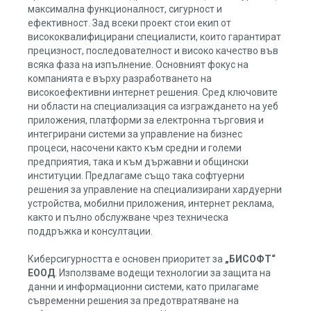
максимална функционалност, сигурност и
ефективност. Зад всеки проект стои екип от
висококвалифицирани специалисти, които гарантират
прецизност, последователност и високо качество във
всяка фаза на изпълнение. Основният фокус на
компанията е върху разработването на
високоефективни интернет решения. Сред ключовите
ни области на специализация са изграждането на уеб
приложения, платформи за електронна търговия и
интегрирани системи за управление на бизнес
процеси, насочени както към средни и големи
предприятия, така и към държавни и общински
институции. Предлагаме също така софтуерни
решения за управление на специализирани хардуерни
устройства, мобилни приложения, интернет реклама,
както и пълно обслужване чрез техническа
поддръжка и консултации.
Киберсигурността е основен приоритет за
„БИСОФТ“
ЕООД
. Използваме водещи технологии за защита на
данни и информационни системи, като прилагаме
съвременни решения за предотвратяване на