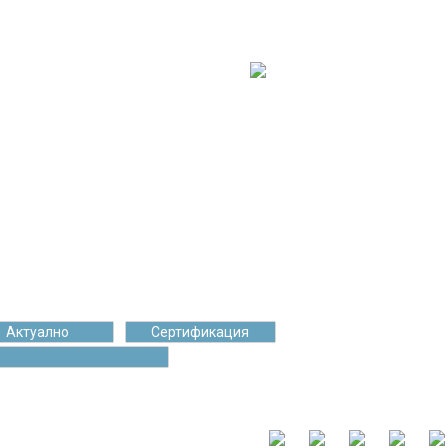
99 059
енти
Чаши кафе
Актуално
Сертификация