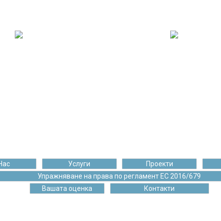
107 082
173 332
чени постове
Щастливи кли
Нас
Услуги
Проекти
Упражняване на права по регламент ЕС 2016/679
Вашата оценка
Контакти