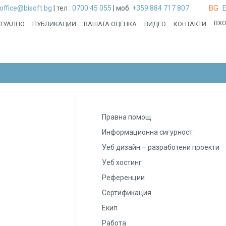
BG
office@bisoft.bg
|
тел :
0700 45 055
|
моб:
+359 884 717 807
ВХ
ТУАЛНО
ПУБЛИКАЦИИ
ВАШАТА ОЦЕНКА
ВИДЕО
КОНТАКТИ
Правна помощ
Информационна сигурност
Уеб дизайн – разработени проекти
Уеб хостинг
Референции
Сертификация
Екип
Работа