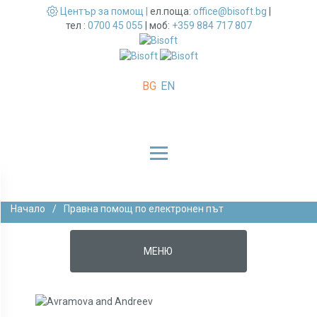
Център за помощ |
ел.поща:
office@bisoft.bg
|
тел :
0700 45 055
|
моб:
+359 884 717 807
BG
EN
Начало
/
Правна помощ по електронен път
МЕНЮ