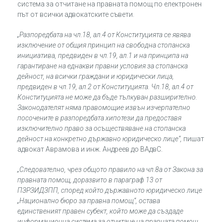
система за отчитане на правната помощ по електронен
път от всички адвокатските съвети.
„Разпоредбата на чл.18, ал.4 от Конституцията се явява
изключение от общия принцип на свободна стопанска
инициатива, предвиден в чл.19, ал.1 и на принципа на
гарантиране на еднакви правни условия за стопанска
дейност, на всички граждани и юридически лица,
предвиден в чл.19, ал.2 от Конституцията. Чл.18, ал.4 от
Конституцията не може да бъде тълкуван разширително.
Законодателят няма правомощие извън изчерпателно
посочените в разпоредбата хипотези да предоставя
изключително право за осъществяване на стопанска
дейност на конкретно държавно юридическо лице“,
пишат
адвокат Аврамова и инж. Андреев до ВАдвС.
„Следователно, чрез общото правило на чл.8а от Закона за
правната помощ, доразвито в параграф 13 от
ПЗРЗИДЗПП, според който държавното юридическо лице
„Национално бюро за правна помощ“, остава
единственият правен субект, който може да създаде
информационна система за отчитане на правната помощ