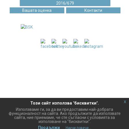
2016/679
Вашата оценка
Контакти
"БИСОФТ" ЕООД е пълноправен член в
Българска стопанска камара от 17.06.2020 г.
Правила за ползване на сайта
Политика за защита на лични данни
Декларация за използване на бисквитки
© 2004 -
2026
Бисофт ЕООД. Всички права запазени.
x
Този сайт използва "бисквитки".
Използваме ги, за да ви предоставим най-добрата
функционалност на сайта. Ако продължите да използвате
сайта, ние приемаме, че сте съгласни с условията за
използване на "бисквитки".
Продължи
Научи повече...