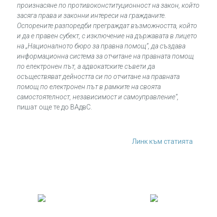
произнасяне по противоконституционност на закон, който
засяга права и законни интереси на гражданите.
Оспорените разпоредби преграждат възможността, който
и да е правен субект, с изключение на държавата в лицето
на „Националното бюро за правна помощ“, да създава
информационна система за отчитане на правната помощ
по електронен път, а адвокатските съвети да
осъществяват дейността си по отчитане на правната
помощ по електронен път в рамките на своята
самостоятелност, независимост и самоуправление“,
пишат още те до ВАдвС.
Линк към статията
НАШАТА СТАТИСТИКА