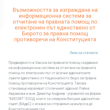
Възможността за изграждане на
информационна система за
отчитане на правната помощ по
електронен път единствено от
Бюрото за правна помощ
противоречи на Конституцията
Линк на статията
Предвиденото в Закона за правната помощ създаване
на информационна система за отчитане на правната
помощ по електронен път от всички адвокатските
съвети единствено от Националното бюро за правна
помощ противоречи на Конституцията. Такова
становище изразяват столичният адвокат Райна
Аврамова и инж. Димитър Андреев - управител на фирма
"БИСОФТ" ЕООД, които са сезирали Висшия адвокатски
съвет (ВАдвС) с искане за отправяне на въпроса до
Конституционния съд.