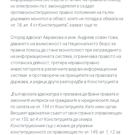
но електронен път, законодателят е създал
противоконституционно правно положение на пълен
държавен монопол в област, която не попада в обхвата на
чл. 18, ал. 4 от Конституцията“,
казват още те.
Според адвокат Аврамова и инж. Андреев освен това,
даването на възможност на Националното бюро за
правна помощ да стане монополист при изграждането
на информационната система, ограничава правото на
стопанска дейност, третира неравноправно
инвеститорите в различните видове информационни
системи и противоречи на принципите на правовата
държава, и редица други разпоредби в Конституцията.
„
Българската адвокатура е призвана да брани правата и
законните интереси на гражданите и юридическите лица
по силата на чл. 134 от Конституцията. Като неин орган
Висшият адвокатски съвет от своя страна е оправомощен
от чл.150, ал.4 от Конституцията да сезира
Конституционния съд с искане да упражни
конституционното си правомощие по чл. 149, ал. 1, т.2 за