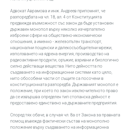
Адвокат Аврамова и инж. Андреев припомнят, че
разпоредбата на чл. 18, ал. 4 от Конституцията
предвижда възможност със закон да бъде установен
държавен монопол върху няколко изчерпателно
изброени сфери на обществено-икономически
отношения, а именно - железопътен транспорт,
национални пощенски и далекосъобщителни мрежи,
използването на ядрена енергия, производство на
радиоактивни продукти, оръжие, взривни и биологично
силно действащи вещества. Нито дейността по
създаването на информационни системи като цяло,
нито обособени части от същите са посочени в
конституционната разпоредба. Държавният монопол е
положение, при което по закон изключителното право
да се извършва определен тип стопанска дейност е
предоставено единствено на държавните предприятия.
Според тях обаче, в случая чл. 8а от Закона за правната
помощ въвежда фактически състав на монополно
положение върху създаването на информационна