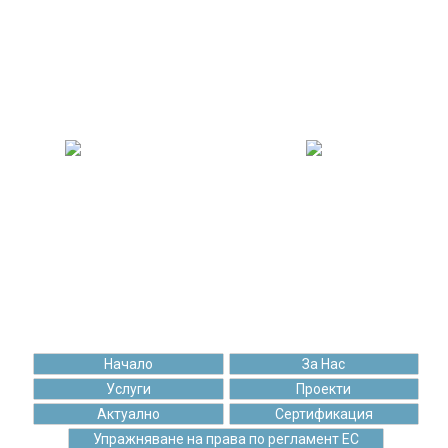
462 505
109 459
Решени задачи
Качени постове
175 070
97 587
Щастливи клиенти
Чаши кафе
Начало
За Нас
Услуги
Проекти
Актуално
Сертификация
Упражняване на права по регламент ЕС