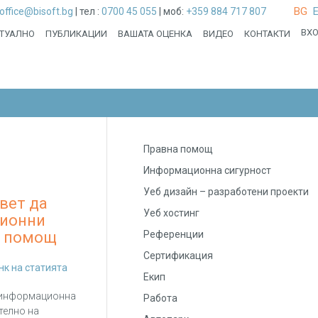
BG
office@bisoft.bg
|
тел :
0700 45 055
|
моб:
+359 884 717 807
ВХ
ТУАЛНО
ПУБЛИКАЦИИ
ВАШАТА ОЦЕНКА
ВИДЕО
КОНТАКТИ
Правна помощ
Информационна сигурност
Уеб дизайн – разработени проекти
вет да
Уеб хостинг
ционни
а помощ
Референции
Сертификация
нк на статията
Екип
а информационна
Работа
телно на