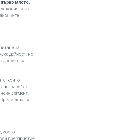
 първо място,
 условия, и на
законните
читане на
ска дейност, не
та, които са
ата, които
тласкване“ от
 неин сегмент,
в Преамбюла на
, което
това предприятие