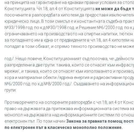
на принципа на гарантиране на еднакви правни условия за стопан
Конституцията. Чл.18, ал.4 от Конституцията
не може да бъде 
посочените в разпоредбата хипотези да предоставя изключител
юридическо лице
.
В този смисъл е и константната съдебна прак
№33/1998 год. по к.д.№30/1998 год. и Решение №6/2000 год. по к
ограничаването на производството на спиртни напитки, тютюн 
за попадането им в една от предвидените в чл.18, ал.4 хипотези
попадат в този обхват, и спрямо тяхното производство не мож
год./. Нещо повече, Конституционният съд посочва, че „дейност
разпределени в две групи: такива, които се отнасят към инфра
мрежи/, и такива, които се отнасят към използването и произв
хора и материални обекти /ядрена енергия и радиоактивни прод
№6/2000 год. по к.д.№8/2000 год./. Създаването на информацион
групи.
Противоречието на оспорените разпоредби с чл.18, ал.4 от Кон
право на държавата да притежава информационната система за 
монопол на държавата над информационните системи по отноше
електронен път. По този начин
Закона за правната помощ пост
по електронен път в класическо монополно положение.