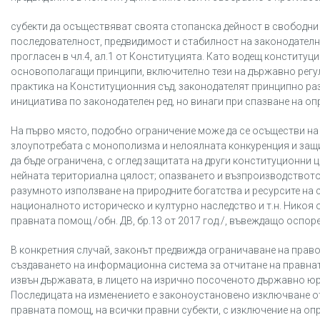
субекти да осъществяват своята стопанска дейност в свободни у
последователност, предвидимост и стабилност на законодателни
прогласен в чл.4, ал.1 от Конституцията. Като водещ конституц
основополагащи принципи, включително тези на държавно регул
практика на Конституционния съд, законодателят принципно раз
инициатива по законодателен ред, но винаги при спазване на оп
На първо място, подобно ограничение може да се осъществи на о
злоупотребата с монополизма и нелоялната конкуренция и защи
да бъде ограничена, с оглед защитата на други конституционни 
нейната териториална цялост; опазването и възпроизводството
разумното използване на природните богатства и ресурсите на с
националното историческо и културно наследство и т.н. Никоя о
правната помощ /обн. ДВ, бр.13 от 2017 год./, въвеждащо оспор
В конкретния случай, законът предвижда ограничаване на право
създаването на информационна система за отчитане на правната
извън държавата, в лицето на изрично посоченото държавно ю
Последицата на изменението е законоустановено изключване о
правната помощ, на всички правни субекти, с изключение на оп