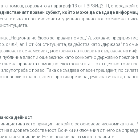
вната помощ, доразвито в параграф 13 от ПЗРЗИДЗПП, според кой
единственият правен субект, който може да създаде информа
елят е създал противоконституционно правно положение на пъле
Конституцията.
ице „Национално бюро за правна помощ“ /държавно предприятие
р. с чл.4, ал.1 от Конституцията, да действа като „държава“ по сми
о държавата се намесва едностранно на пазара на създаване на и
а публична власт и още веднъж като конкретно държавно предприят
итане на правната помощ по електронен път. По същество това пр
лоупотреба с право. Така се създава опасен прецедент, по силат
стопански отрасъл, което противоречи на демократичната, право
панска дейност.
а инициатива като принцип, на който се основава икономиката на 
т на видовете собственост. Всички изключения от него са оправд
ите в нея принципи. Нещо повече, за да могат правните