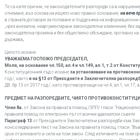
Те са категорични, че законодателните разпореди са в нарушени
отнемане, въз основа на изцяло ново правно основание,
на вече 
в страната договори за ползване и поддръжка на информационни с
„
чрез внезапни, неаргументирани законодателни изменения, без за
законодателна промяна и без обществено обсъждане, противно на 
държава
„.
Цялото искане:
УВАЖАЕМА ГОСПОЖО ПРЕДСЕДАТЕЛ,
Моля, на основание чл.150, ал.4 и чл.149, ал.1, т.2 от Конст
Конституционния съд с искане
за установяване на противокон
год./, както
и на
§13 от Преходните и Заключителни разпоред
ДВ. бр.13 от 2017 год./, като противоречащи на чл.4, ал.1, чл.17, ал.
ПРЕДМЕТ НА РАЗПОРЕДБИТЕ, ЧИЯТО ПРОТИВОКОНСТИТУЦ
Член 8а.
от Закона за правната помощ /ЗПП/ гласи:
“
Национално
правната помощ по електронен път от всички адвокатски съвети.
Параграф 13
от Преходните и Заключителни разпоредби към Зако
консолидирания текст на Закона за правната помощ, гласи:
“
Във
срок от влизането в сила на този закон. След изтичането на този 