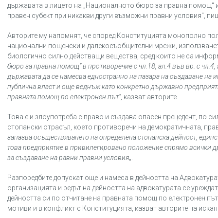
държавата в лицето на „Националното бюро за правна помощ“ и
правен субект при никакви други възможни правни условия“, пиш
Авторите му напомнят, че според Конституцията монополно пол
национални пощенски и далекосъобщителни мрежи, използването
биологично силно действащи вещества, сред които не са инфор
бюро за правна помощ“ в противоречие с чл.18, ал.4 във вр. с чл.4,
държавата да се намесва едностранно на пазара на създаване на 
публична власт и още веднъж като конкретно държавно предприяти
правната помощ по електронен път“
, казват авторите
.
Това е и злоупотреба с право и създава опасен прецедент, по 
стопански отрасъл, което противоречи на демократичната, прав
запазва осъществяването на определена стопанска дейност, единс
това предприятие в привилегировано положение спрямо всички друг
за създаване на равни правни условия
„.
Разпоредбите допускат още и намеса в дейността на Адвокатура
организацията и редът на дейността на адвокатурата се урежда
дейността си по отчитане на правната помощ по електронен път
мотиви и в конфликт с Конституцията, казват авторите на искан