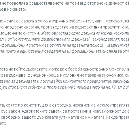
 не позволява осъществяването на този вид стопанска дейност от 
е в искането.
ожение се създава само в изрично изброени случаи – железопъте
 на ядрена енергия, производство на радиоактивни продукти, оръ
мационните системи. „
Като овластява едно държавно юридическо л
 ал.1 от Конституцията, да действа като „държава“ , законодателят, по
информационни системи за отчитане на правната помощ – „веднъж кат
е, което е единствения създател на информационната система за отч
силата на който държавата може да обособи едностранно монопол 
ова държава, функционираща в условия на пазарна икономика, смя
твено за държавата и посочвайки конкретното предприятие, законод
и стопански субекти, в противоречие с изискването на чл.19, ал.2 о
та, която по конституция е свободна, независима и самоуправлява
т със закон. Адвокатските съвети са поставени в невъзможност да
 свободно, защото държавата ултимативно им налага, как да правя
ето.