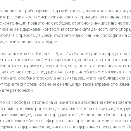
словия, те трябва да могат да действат в условия на правна сигур
те решения, което е неразривна част от принципа на правовата д
ионен принцип, правото на свободна, стопанска инициатива не изк
иране и на държавен контрол на стопанската дейност, като споре
полага с правото да уреди, съответно да ограничи свободата на 
ределени условия и стандарти.
снование на чл.18 и на чл.19, ал.2 от Конституцията /предотврат
тата на потребителя/. На второ място, свободната стопанска ин
ценности – например суверенитета, сигурността и независимостта 
 на околната среда, поддържането и разнообразието на живата п
траната; особената закрила на земята; защитата на българския ез
т горните хипотези, обаче не е налице при така направеното измен
ените разпоредби.
то на свободна, стопанска инициатива в абсолютна степен касате
 помощ по електронен път да се осъществява от който и да е друг
ридическо лице /държавно предприятие/ „Национално бюро за пра
т търговския оборот в сферата на информационните системи за о
ределеното държавно юридическо лице /държавно предприятие/. За