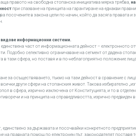
аваща правото на свободна стопанска инициатива мярка трябва,
на
енност
при спазване на принципа на гарантиране на еднакви правни
два посочените в закона цели по начин, който да засяга правата и 
н.
е видове информационни системи.
единствена част от информационната дейност – електронното от
и. Подобно селективно ограничаване на сегмент от дадена стопан
а в тази сфера, но поставя и в по-неблагоприятно положение лица
ане за осъществяването, тъкмо на тази дейност в сравнение с лиц
всички други сфери на стопанския живот. Такова избирателно „из
опол в сфера, изрично изключена от Конституцията, и то в отделен
ротиворечи и на принципа на справедливостта, изрично предвиден 
, единствено за държавата и посочвайки конкретното предприятие
е на правната помощ по електронен път, законодателят поставя 