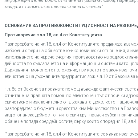
информация и електронно отчитане на правната помощ. Параграф 3
мандати от момента на влизане в сила на закона.
“
ОСНОВАНИЯ ЗА ПРОТИВОКОНСТИТУЦИОННОСТ НА РАЗПОРЕ
Противоречие с чл.18, ал.4 от Конституцията.
Разпоредбата на чл.18, ал.4 от Конституцията предвижда възм
изброени сфери на обществено-икономически отношения, а име
използването на ядрена енергия, производство на радиоактивни
дейността по създаването на информационни системи като цяло
Държавният монопол е положение, при което по закон изключит
единствено на държавните предприятия /вж. чл.19 от Закона за 
Чл. 8а от Закона за правната помощ въвежда фактически съст
отчитане на правната помощ по електронен път от всички адвока
единствено и изключително от държавата, доколкото Националн
разпоредител с бюджетни средства към Министерство на Правос
вид стопанска дейност от нито един друг правен субект при ни
обаче не попада сред дейностите, върху които според чл.18, ал
Разпоредбата на чл.18, ал.4 от Конституцията се явява изключе