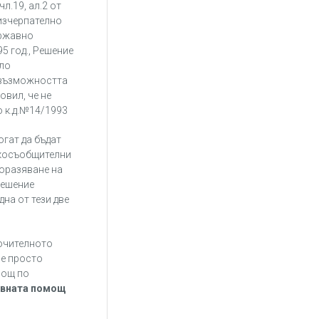
л.19, ал.2 от
изчерпателно
ържавно
5 год., Решение
ило
л възможността
овил, че не
о к.д.№14/1993
огат да бъдат
екосъобщителни
поразяване на
Решение
на от тези две
лючителното
не просто
мощ по
авната помощ