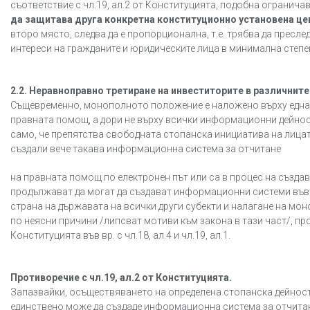
съответствие с чл.19, ал.2 от Конституцията, подобна огранич
да защитава друга конкретна конституционно установена ц
второ място, следва да е пропорционална, т.е. трябва да пресле
интереси на гражданите и юридическите лица в минимална степе
2.2. Неравноправно третиране на инвеститорите в различнит
Същевременно, монополното положение е наложено върху една 
правната помощ, а дори не върху всички информационни дейност
само, че препятства свободната стопанска инициатива на лицат
създали вече такава информационна система за отчитане
на правната помощ по електронен път или са в процес на създав
продължават да могат да създават информационни системи във 
страна на държавата на всички други субекти и налагане на мон
по неясни причини /липсват мотиви към закона в тази част/, п
Конституцията във вр. с чл.18, ал.4 и чл.19, ал.1.
Противоречие с чл.19, ал.2 от Конституцията.
Запазвайки, осъществяването на определена стопанска дейност
единствено може да създаде информационна система за отчитан