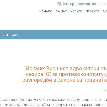
Център за помощ |
ел.поща:
НАЧАЛО
ЗА НАС
УСЛУГИ
ПРОЕКТИ
АК
вната помощ
Искане: Висшият адвокатски съ
сезира КС за противоконститу
разпоредби в Закона за правнат
Ли
въвежда недопустимо монополно положение върху създаването н
сички адвокатски съвети, тъй като предоставя това право изключи