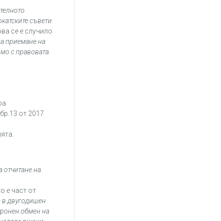
телното
окатските съвети
ва се е случило
за приемане на
имо с правовата
ра
 бр.13 от 2017
ията.
 отчитане на
о е част от
а в двугодишен
тронен обмен на