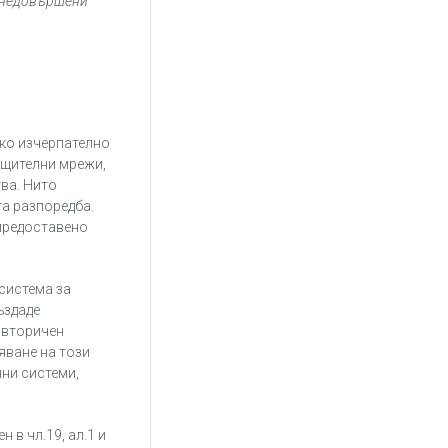
и недовършени
лко изчерпателно
бщителни мрежи,
ва. Нито
а разпоредба.
 предоставено
система за
ъздаде
 вторичен
яване на този
нни системи,
 в чл.19, ал.1 и