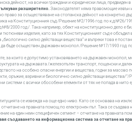
ска дейност, на всички граждани и юридически лица, предвиден в ч
тълкуван разширително.
Законодателят няма правомощие извън 
но право за осъществяване на стопанска дейност на конкретно д
тика на Конституционния съд /Решение №2/1996 год. по к.д.№26/199
.д.№8/2000 год./. Така например, обект на конституционно дело е б
и тютюневи изделия, като за тях Конституционният съд е обсъди
 на „биологично силно действащи вещества“ и въпреки това е постан
е да бъде осъществен държавен монопол /Решение №17/1993 год. п
ите, за които е допустимо установяването на държавен монопол, м
структурата на държавата /железопътен транспорт, пощенски и дал
одството на особено опасни енергии и вещества, годни за масово 
укти, оръжие, взривни и биологично силно действащи вещества/“/
ни системи с всички обособени елементи от тях не попада в нито ед
ституцията се извежда на още едно ниво. Като се основава на изк
отчитане на правната помощ по електронен път. Така се създава 
ние на един неин специфичен сегмент – отчитане на правната по
авя създаването на информационна система за отчитане на пр