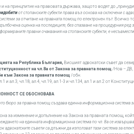
е и на принцпитие на правовата държава, защото водят до „
принуди
придобити
от стопанските субекти права въз основа на сключени с адв
истеми за отчитане на правната помощ по електронен път.
Всичко то
дълбочена оценка на последиците, без спазване на процедурния ред 
формираните правни очаквания на стопанските субекти, е несъвмест
итуцията на Република България,
Висшият адвокатски съвет да сези
ституционност на чл.8а от Закона за правната помощ
/Нов – ДВ,
би към Закона за правната помощ
/обн.
1 и ал.3, чл.18, ал.4, чл.19, ал.1-3 и чл.134, ал.1 и ал.2 от Конституц
ИОННОСТ СЕ ОБОСНОВАВА
то бюро за правна помощ създава единна информационна система за
на за изменение и допълнение на Закона за правната помощ, койт
еждането на единната информационна система по чл. 8а се извършв
срок адвокатските съвети са длъжни да използват тази система за елек