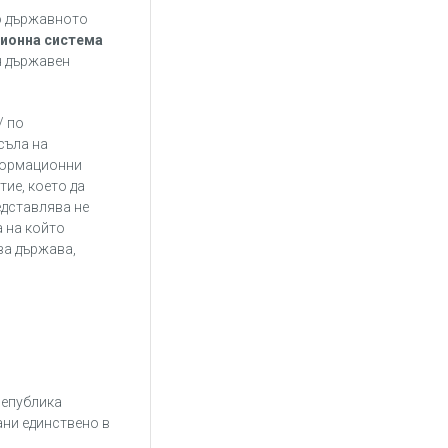
то държавното
ционна система
н държавен
/ по
съла на
нформационни
ие, което да
едставлява не
а на който
ва държава,
Република
ани единствено в