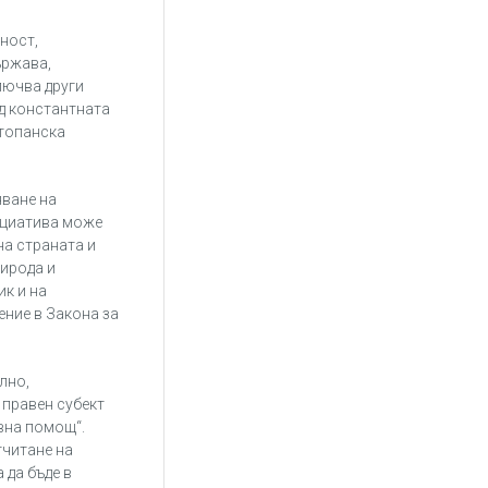
ност,
ържава,
лючва други
д константната
стопанска
яване на
ициатива може
на страната и
рирода и
ик и на
ение в Закона за
лно,
 правен субект
вна помощ“.
тчитане на
 да бъде в