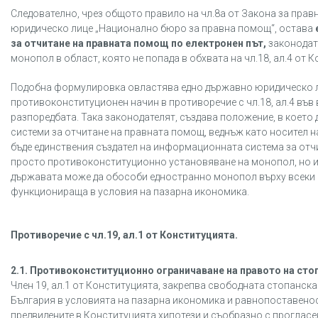
Следователно, чрез общото правило на чл.8а от Закона за пра
юридическо лице „Национално бюро за правна помощ“, остава
за отчитане на правната помощ по електронен път,
законодат
монопол в област, която не попада в обхвата на чл.18, ал.4 от 
Подобна формулировка овластява едно държавно юридическо л
противоконституционен начин в противоречие с чл.18, ал.4 във в
разпоредбата. Така законодателят, създава положение, в коет
системи за отчитане на правната помощ, веднъж като носител н
бъде единствения създател на информационната система за отч
просто противоконституционно установяване на монопол, но и з
държавата може да обособи едностранно монопол върху всеки 
функционираща в условия на пазарна икономика.
Противоречие с чл.19, ал.1 от Конституцията.
2.1. Противоконституционно ограничаване на правото на сто
Член 19, ал.1 от Конституцията, закрепва свободната стопанск
България в условията на пазарна икономика и равнопоставенос
предвидените в Конституцията хипотези и съобразно с прогласен