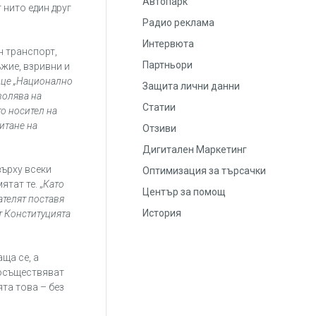
Автопарк
нито един друг
Радио реклама
Интервюта
н транспорт,
Партньори
жие, взривни и
ице „Национално
Защита лични данни
зволява на
Статии
о носител на
итане на
Отзиви
Дигитален Маркетинг
върху всеки
Оптимизация за търсачки
тат те. „
Като
Център за помощ
ателят поставя
История
т Конституцията
ща се, а
 осъществяват
та това – без