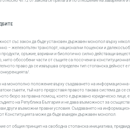
 относно чл.12 от закона се прилага и по отношение на заварените 
ДБИТЕ
ожност със закон да бъде установен държавен монопол върху няко
нно – железопътен транспорт, национални пощенски и далекосъо
 продукти, оръжие, взривни и биологично силно действащи вещест
, нито обособени части от същите са посочени в конституционнат
елното право да се извършва определен тип стопанска дейност е
конкуренцията/.
ав на монополно положение върху създаването на информационна 
тски съвети, тъй като предоставя правото такава система да се с
ото бюро за правна помощ, което е държавно юридическо лице, е
ъдието на Република България и не дава възможност за осъществ
какви други възможни правни условия. Създаването на информацио
.4 от Конституцията може да бъде въведен държавен монопол.
ние от общия принцип на свободна стопанска инициатива, предвиден