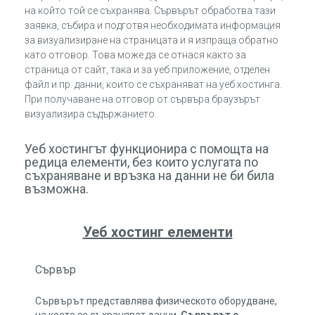
на който той се съхранява. Сървърът обработва тази
заявка, събира и подготвя необходимата информация
за визуализиране на страницата и я изпраща обратно
като отговор. Това може да се отнася както за
страница от сайт, така и за уеб приложение, отделен
файл и пр. данни, които се съхраняват на уеб хостинга.
При получаване на отговор от сървъра браузърът
визуализира съдържанието.
Уеб хостингът функционира с помощта на
редица елементи, без които услугата по
съхраняване и връзка на данни не би била
възможна.
Уеб хостинг елементи
Сървър
Сървърът представлява физическото оборудване,
на което се съхраняват данни.
Сървърът е