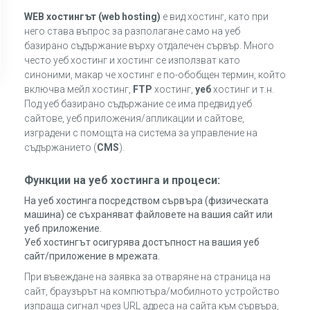
WEB хостингът (web hosting)
е вид хостинг, като при
него става въпрос за разполагане само на уеб
базирано съдържание върху отдалечен сървър. Много
често уеб хостинг и хостинг се използват като
синоними, макар че хостинг е по-обобщен термин, който
включва мейл хостинг,
FTP
хостинг,
уеб
хостинг и т.н.
Под уеб базирано съдържание се има предвид уеб
сайтове, уеб приложения/апликации и сайтове,
изградени с помощта на система за управление на
съдържанието (
CMS
).
Функции на уеб хостинга и процеси:
На уеб хостинга посредством сървъра (физическата
машина) се съхраняват файловете на вашия сайт или
уеб приложение.
Уеб хостингът осигурява достъпност на вашия уеб
сайт/приложение в мрежата.
При въвеждане на заявка за отваряне на страница на
сайт, браузърът на компютъра/мобилното устройство
изпраща сигнал чрез URL адреса на сайта към сървъра,