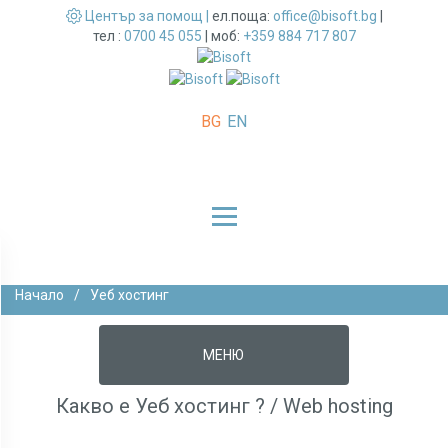
Център за помощ |
ел.поща:
office@bisoft.bg
|
тел :
0700 45 055
|
моб:
+359 884 717 807
BG
EN
Начало
/
Уеб хостинг
МЕНЮ
Какво е Уеб хостинг ? / Web hosting