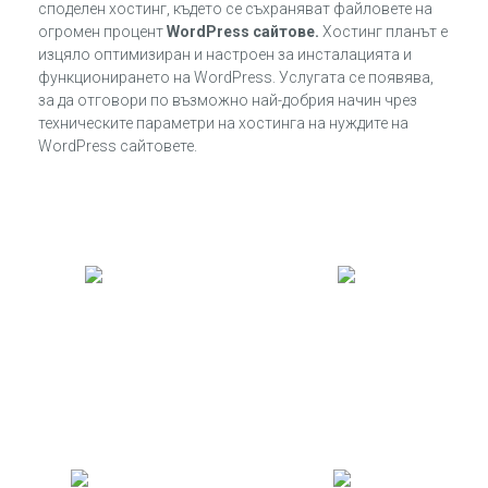
споделен хостинг, където се съхраняват файловете на
огромен процент
WordPress сайтове.
Хостинг планът е
изцяло оптимизиран и настроен за инсталацията и
функционирането на WordPress. Услугата се появява,
за да отговори по възможно най-добрия начин чрез
техническите параметри на хостинга на нуждите на
WordPress сайтовете.
НАШАТА СТАТИСТИКА
463 293
110 536
Решени задачи
Качени постове