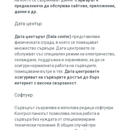
предназнаечн да обслужва сайтове, приложения,
данни и др.
Дата център
Дата центърът (Data center)
представлява
физическата сграда, в която се помещават
множество сървъри. Дата центровете се
обслужват със специален режим на електричество,
охлаждане, поддръжка и охраняване, за да се
осигури нормалната работа на сървърите,
помещавани вътре в тях.
Дата центровете
осигуряват на сървърите достъп до бърз
интернет с висока свързаност.
Софтуер
Сървърът съхранява и използва редица софтуери.
Контрол панелът позволява лесна работа в
сървъра без нуждата от специализирани
технически познания. В общия случай при