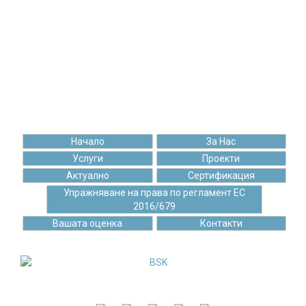
172 296
97 803
Щастливи клиенти
Чаши кафе
Начало
За Нас
Услуги
Проекти
Актуално
Сертификация
Упражняване на права по регламент ЕС
2016/679
Вашата оценка
Контакти
"БИСОФТ" ЕООД е пълноправен член в
Българска стопанска камара от 17.06.2020 г.