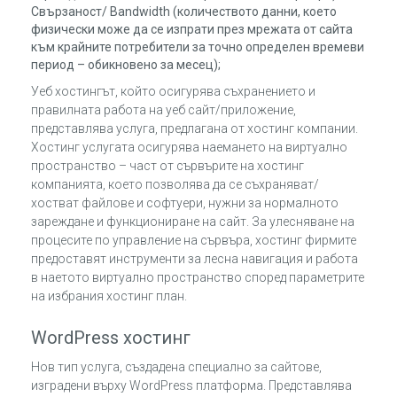
Свързаност/ Bandwidth (количеството данни, което
физически може да се изпрати през мрежата от сайта
към крайните потребители за точно определен времеви
период – обикновено за месец);
Уеб хостингът, който осигурява съхранението и
правилната работа на уеб сайт/приложение,
представлява услуга, предлагана от хостинг компании.
Хостинг услугата осигурява наемането на виртуално
пространство – част от сървърите на хостинг
компанията, което позволява да се съхраняват/
хостват файлове и софтуери, нужни за нормалното
зареждане и функциониране на сайт. За улесняване на
процесите по управление на сървъра, хостинг фирмите
предоставят инструменти за лесна навигация и работа
в наетото виртуално пространство според параметрите
на избрания хостинг план.
WordPress хостинг
Нов тип услуга, създадена специално за сайтове,
изградени върху WordPress платформа. Представлява