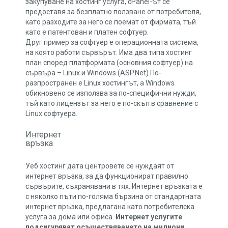
закупуване на хостинг услуга, cPanel-ът се
предоставя за безплатно ползване от потребителя,
като разходите за него се поемат от фирмата, тъй
като е патентован и платен софтуер.
Друг пример за софтуер е операционната система,
на която работи сървърът. Има два типа хостинг
план според платформата (основния софтуер) на
сървъра – Linux и Windows (ASP.Net) По-
разпространен е Linux хостингът, а Windows
обикновено се използва за по-специфични нужди,
тъй като лицензът за него е по-скъп в сравнение с
Linux софтуера.
Интернет
връзка
Уеб хостинг дата центровете се нуждаят от
интернет връзка, за да функционират правилно
сървърите, съхранявани в тях. Интернет връзката е
с няколко пъти по-голяма бързина от стандартната
интернет връзка, предлагана като потребителска
услуга за дома или офиса.
Интернет услугите
подсигуряват осъществяването на милиони